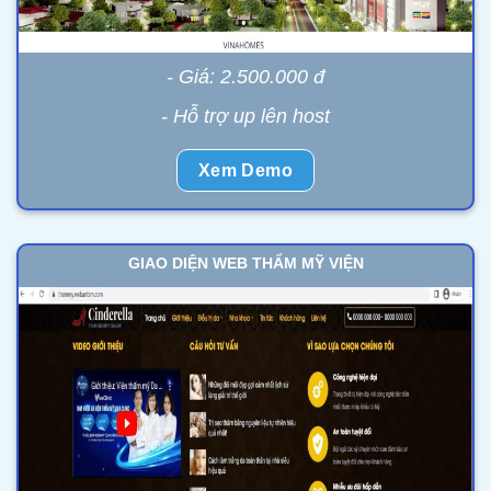
- Giá: 2.500.000 đ
- Hỗ trợ up lên host
Xem Demo
GIAO DIỆN WEB THẨM MỸ VIỆN