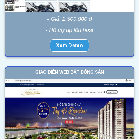
- Giá: 2.500.000 đ
- Hỗ trợ up lên host
Xem Demo
GIAO DIỆN WEB BẤT ĐỘNG SẢN