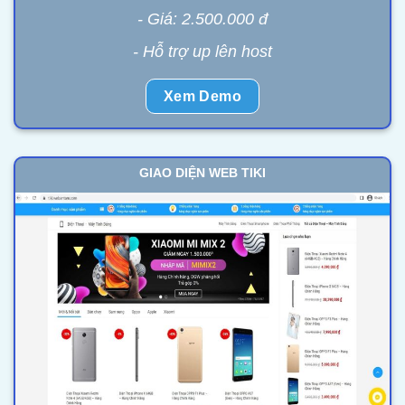
- Giá: 2.500.000 đ
- Hỗ trợ up lên host
Xem Demo
GIAO DIỆN WEB TIKI