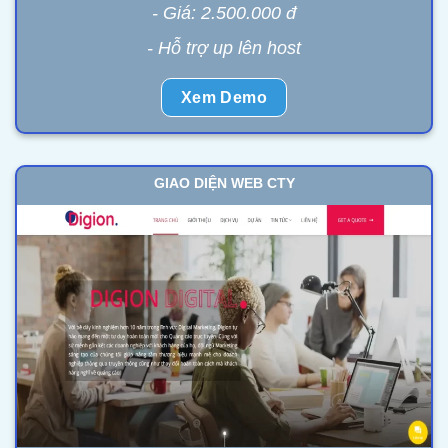
- Giá: 2.500.000 đ
- Hỗ trợ up lên host
Xem Demo
GIAO DIỆN WEB CTY