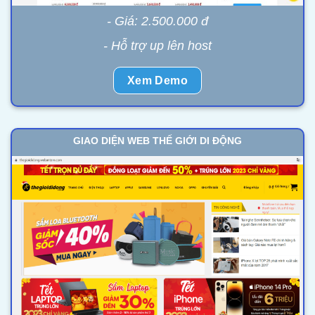
- Giá: 2.500.000 đ
- Hỗ trợ up lên host
Xem Demo
GIAO DIỆN WEB THẾ GIỚI DI ĐỘNG