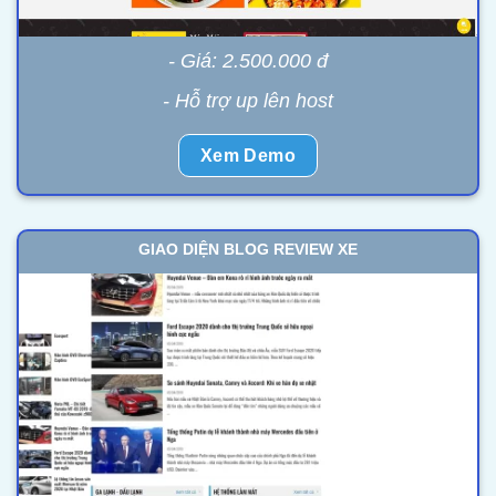
- Giá: 2.500.000 đ
- Hỗ trợ up lên host
Xem Demo
GIAO DIỆN BLOG REVIEW XE