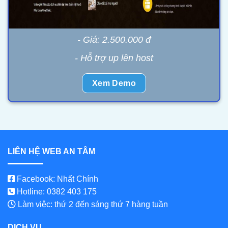
- Giá: 2.500.000 đ
- Hỗ trợ up lên host
Xem Demo
LIÊN HỆ WEB AN TÂM
Facebook: Nhất Chính
Hotline: 0382 403 175
Làm việc: thứ 2 đến sáng thứ 7 hàng tuần
DỊCH VỤ