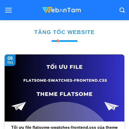
Bỏ
qua
nội
dung
TĂNG TỐC WEBSITE
09
Th1
Tối ưu file flatsome-swatches-frontend.css của theme