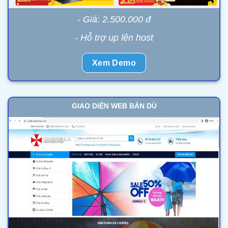
- Giá: 2.500.000 đ
- Hỗ trợ up lên host
Xem Demo
GIAO DIỆN WEB BÁN DÙ