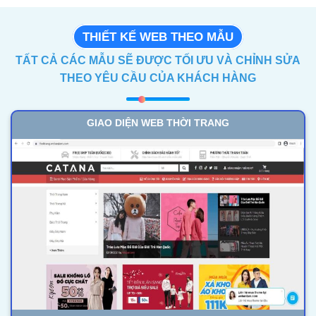
THIẾT KẾ WEB THEO MẪU
TẤT CẢ CÁC MẪU SẼ ĐƯỢC TỐI ƯU VÀ CHỈNH SỬA
THEO YÊU CẦU CỦA KHÁCH HÀNG
GIAO DIỆN WEB THỜI TRANG