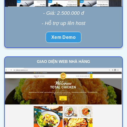
- Giá: 2.500.000 đ
- Hỗ trợ up lên host
Xem Demo
GIAO DIỆN WEB NHÀ HÀNG