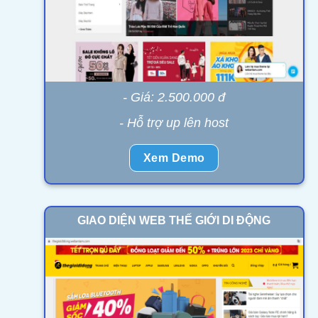
- Giá: 2.500.000 đ
- Hỗ trợ up lên host
Xem Demo
GIAO DIỆN WEB THẾ GIỚI DI ĐỘNG