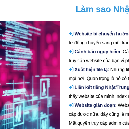
Làm sao Nhận
Website bị chuyển hướn
tự động chuyển sang một tra
Cảnh báo nguy hiểm:
Cản
truy cập website của bạn vì 
Xuất hiện file lạ:
Những fil
mọi nơi. Quan trọng là nó có t
Liên kết tiếng Nhật/Trung
thấy website của mình index r
Website gián đoạn:
Websi
cập được nữa, đây cũng là m
Mất quyền truy cập admin của