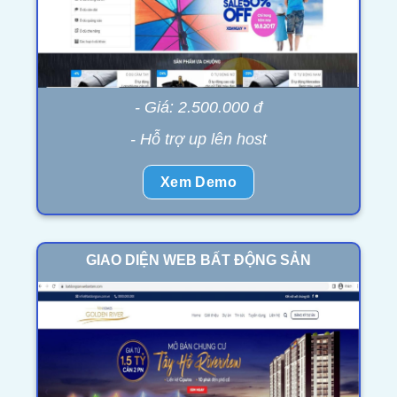
- Giá: 2.500.000 đ
- Hỗ trợ up lên host
Xem Demo
GIAO DIỆN WEB BẤT ĐỘNG SẢN