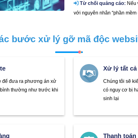
Từ chối quảng cáo:
Nếu w
với nguyên nhân “phần mềm đ
ác bước xử lý gỡ mã độc websi
te
Xử lý tất cả
te để đưa ra phương án xử
Chúng tôi sẽ ki
i bình thường như trước khi
có nguy cơ bị h
sinh lại
àng
Thanh toán