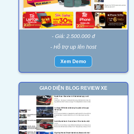
- Giá: 2.500.000 đ
- Hỗ trợ up lên host
Xem Demo
GIAO DIỆN BLOG REVIEW XE