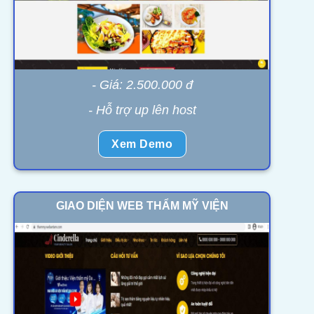
- Giá: 2.500.000 đ
- Hỗ trợ up lên host
Xem Demo
GIAO DIỆN WEB THẨM MỸ VIỆN