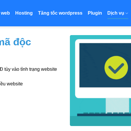
ế web
Hosting
Tăng tốc wordpress
Plugin
Dịch vụ
 mã độc
tùy vào tình trạng website
iều website