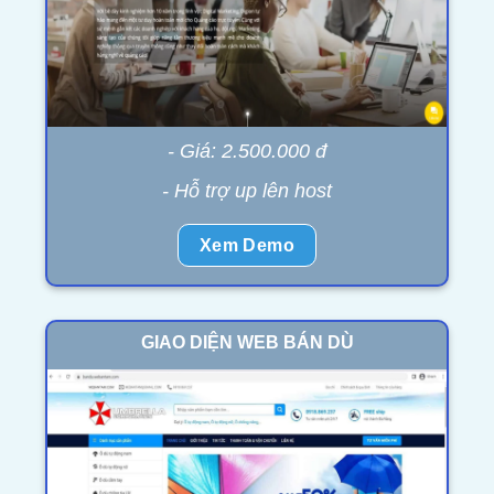
- Giá: 2.500.000 đ
- Hỗ trợ up lên host
Xem Demo
GIAO DIỆN WEB BÁN DÙ