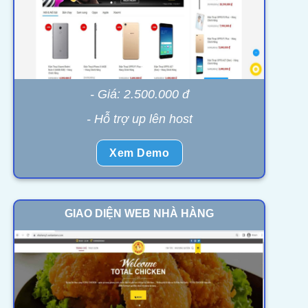
- Giá: 2.500.000 đ
- Hỗ trợ up lên host
Xem Demo
GIAO DIỆN WEB NHÀ HÀNG