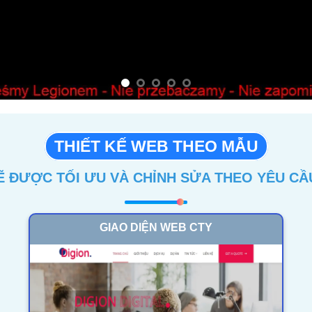
THIẾT KẾ WEB THEO MẪU
Ẽ ĐƯỢC TỐI ƯU VÀ CHỈNH SỬA THEO YÊU C
GIAO DIỆN WEB CTY