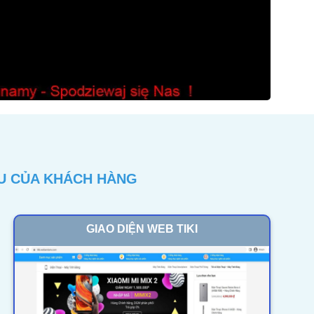
ẦU CỦA KHÁCH HÀNG
GIAO DIỆN WEB TIKI