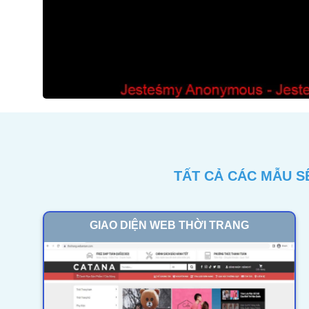
TẤT CẢ CÁC MẪU S
GIAO DIỆN WEB THỜI TRANG