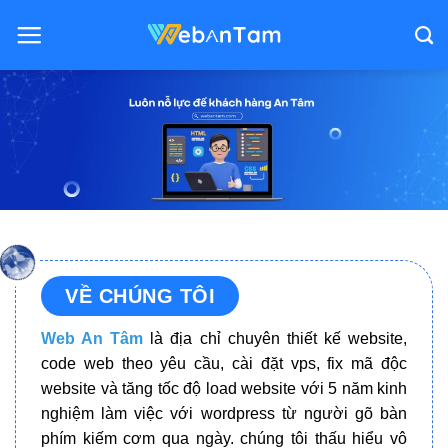
Bỏ
qua
nội
dung
VỀ CHÚNG TÔI
Web An Tâm
là địa chỉ chuyên thiết kế website,
code web theo yêu cầu, cài đặt vps, fix mã độc
website và tăng tốc độ load website với 5 năm kinh
nghiệm làm việc với wordpress từ người gõ bàn
phím kiếm cơm qua ngày. chúng tôi thấu hiểu vô