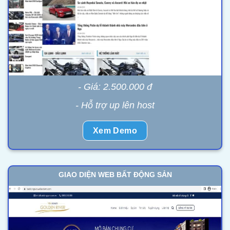
- Giá: 2.500.000 đ
- Hỗ trợ up lên host
Xem Demo
GIAO DIỆN WEB BẤT ĐỘNG SẢN