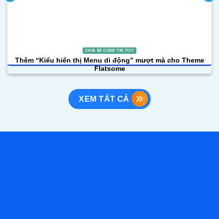
CHIA SẺ CODE TIN TỨC
Thêm “Kiểu hiển thị Menu di động” mượt mà cho Theme
Flatsome
XEM TẤT CẢ