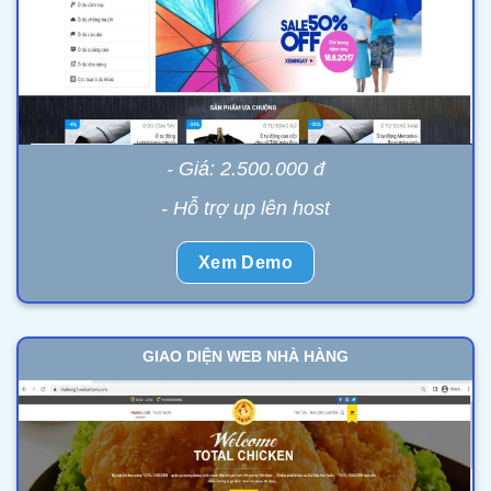
- Giá: 2.500.000 đ
- Hỗ trợ up lên host
Xem Demo
GIAO DIỆN WEB NHÀ HÀNG