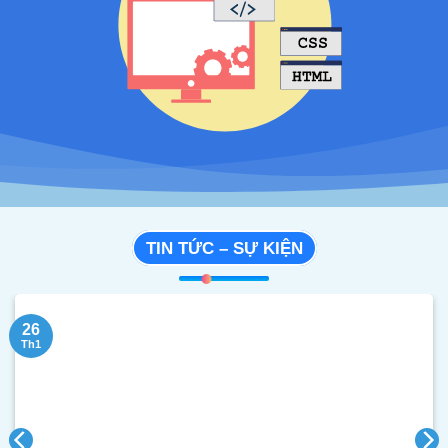
TIN TỨC – SỰ KIỆN
26
Th1