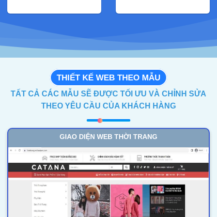
THIẾT KẾ WEB THEO MẪU
TẤT CẢ CÁC MẪU SẼ ĐƯỢC TỐI ƯU VÀ CHỈNH SỬA
THEO YÊU CẦU CỦA KHÁCH HÀNG
GIAO DIỆN WEB THỜI TRANG