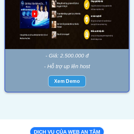
- Giá: 2.500.000 đ
- Hỗ trợ up lên host
Xem Demo
DỊCH VỤ CỦA WEB AN TÂM