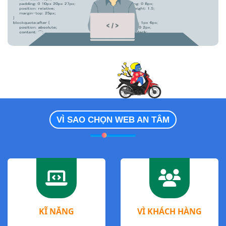
VÌ SAO CHỌN WEB AN TÂM
KĨ NĂNG
VÌ KHÁCH HÀNG