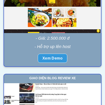
- Giá: 2.500.000 đ
- Hỗ trợ up lên host
Xem Demo
GIAO DIỆN BLOG REVIEW XE