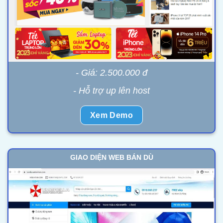
- Giá: 2.500.000 đ
- Hỗ trợ up lên host
Xem Demo
GIAO DIỆN WEB BÁN DÙ