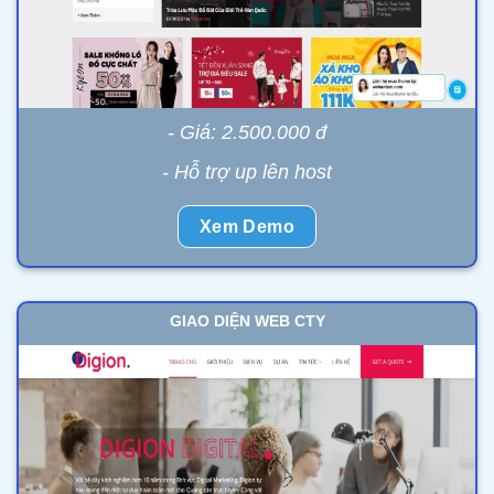
- Giá: 2.500.000 đ
- Hỗ trợ up lên host
Xem Demo
GIAO DIỆN WEB CTY