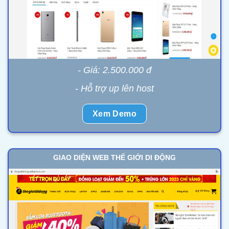
- Giá: 2.500.000 đ
- Hỗ trợ up lên host
Xem Demo
GIAO DIỆN WEB THẾ GIỚI DI ĐỘNG