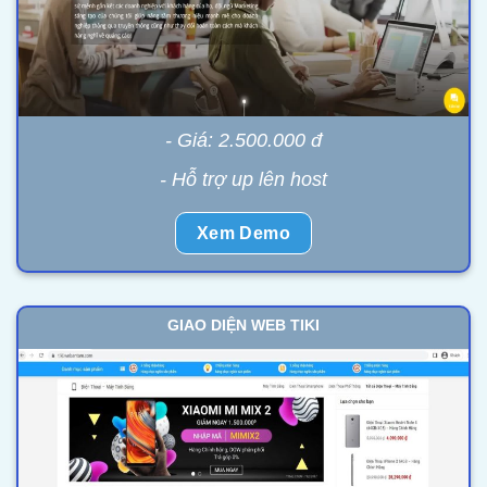
- Giá: 2.500.000 đ
- Hỗ trợ up lên host
Xem Demo
GIAO DIỆN WEB TIKI