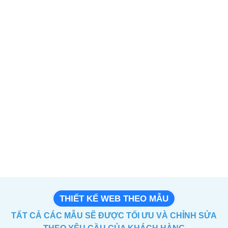
THIẾT KẾ WEB THEO MẪU
TẤT CẢ CÁC MẪU SẼ ĐƯỢC TỐI ƯU VÀ CHỈNH SỬA