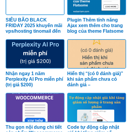
SIÊU BÃO BLACK
Plugin Thêm tính năng
FRIDAY 2025 khuyến mãi
Ajax xem thêm cho trang
vps/hosting tinomail đến
blog của theme Flatsome
90% từ Tino
Nhận ngay 1 năm
Hiển thị “(có 0 đánh giá)”
Perplexity AI Pro miễn phí
khi sản phẩm chưa có
(trị giá $200)
đánh giá –
WooCommerce &
Flatsome
Thu gọn nội dung chi tiết
Code tự động cập nhật