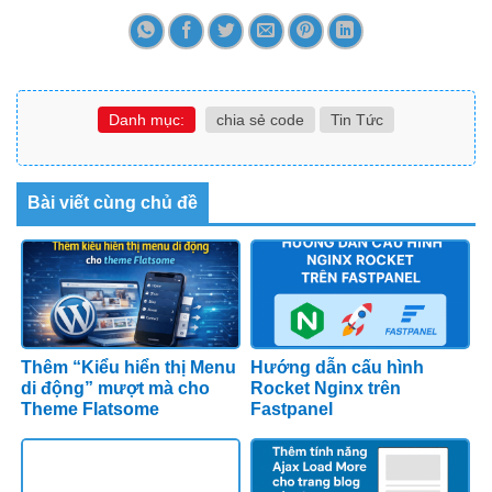
Danh mục:
chia sẻ code
Tin Tức
Bài viết cùng chủ đề
Thêm “Kiểu hiển thị Menu
Hướng dẫn cấu hình
di động” mượt mà cho
Rocket Nginx trên
Theme Flatsome
Fastpanel