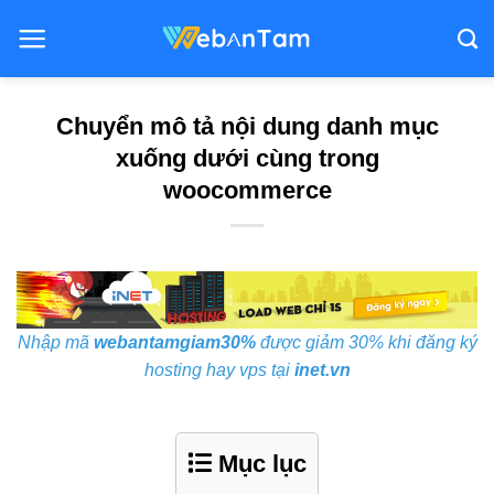
Bỏ
qua
nội
dung
Chuyển mô tả nội dung danh mục
xuống dưới cùng trong
woocommerce
Nhập mã
webantamgiam30%
được giảm 30% khi đăng ký
hosting hay vps tại
inet.vn
Mục lục